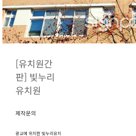
[유치원간
판] 빛누리
유치원
제작문의
광교에 위치한 빛누리유치