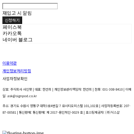
재입고 시 알림
신청하기
페이스북
카카오톡
네이버 블로그
이용약관
개인정보처리방침
사업자정보확인
상호: 주식회사 사인팟 | 대표: 한건희 | 개인정보관리책임자: 한건희 | 전화: 031-308-8410 | 이메
일: ask@signpod.co.kr
주소: 경기도 수원시 영통구 대학3로4번길 7 유시티오피스텔 101,102호 | 사업자등록번호:
207-
87-00581
| 통신판매:
통신판매: 제 2017-용인처인-0029 호
| 호스팅제공자: (주)식스샵