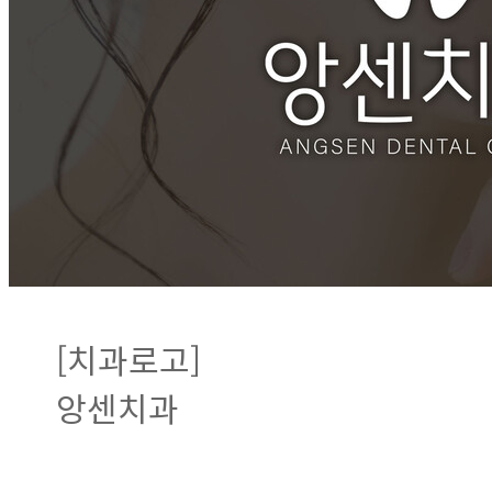
[치과로고]
앙센치과