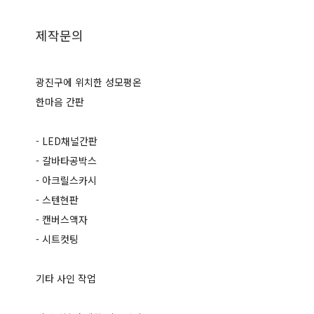
제작문의
광진구에 위치한 성모평온
한마음 간판
- LED채널간판
- 갈바타공박스
- 아크릴스카시
- 스텐현판
- 캔버스액자
- 시트컷팅
기타 사인 작업