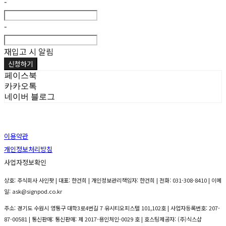
-
-
재입고 시 알림
신청하기
페이스북
카카오톡
네이버 블로그
이용약관
개인정보처리방침
사업자정보확인
상호: 주식회사 사인팟 | 대표: 한건희 | 개인정보관리책임자: 한건희 | 전화: 031-308-8410 | 이메
일: ask@signpod.co.kr
주소: 경기도 수원시 영통구 대학3로4번길 7 유시티오피스텔 101,102호 | 사업자등록번호:
207-
87-00581
| 통신판매:
통신판매: 제 2017-용인처인-0029 호
| 호스팅제공자: (주)식스샵