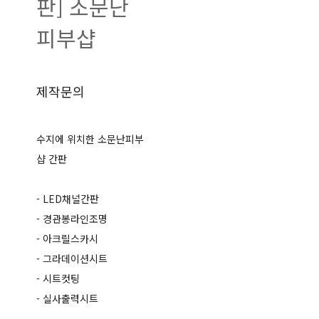
판] 소문난
피부샵
제작문의
수지에 위치한 소문난피부
샵 간판
- LED채널간판
- 경관봉라인조명
- 아크릴스카시
- 그라데이션시트
- 시트컷팅
- 실사출력시트