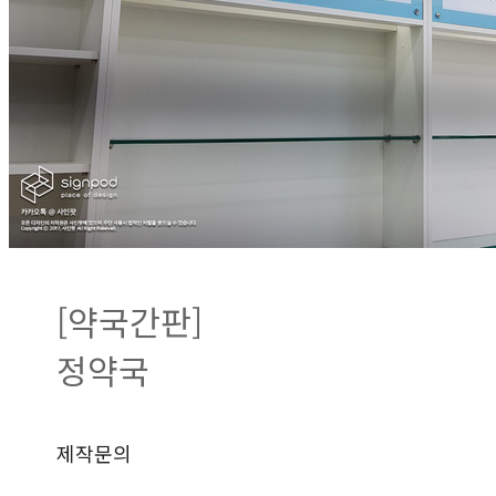
[약국간판]
정약국
제작문의