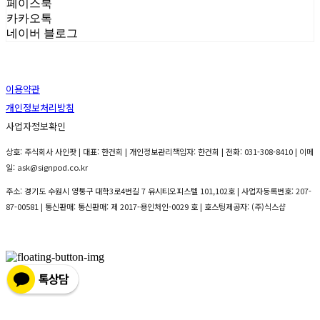
페이스북
카카오톡
네이버 블로그
이용약관
개인정보처리방침
사업자정보확인
상호: 주식회사 사인팟 | 대표: 한건희 | 개인정보관리책임자: 한건희 | 전화: 031-308-8410 | 이메
일: ask@signpod.co.kr
주소: 경기도 수원시 영통구 대학3로4번길 7 유시티오피스텔 101,102호 | 사업자등록번호:
207-
87-00581
| 통신판매:
통신판매: 제 2017-용인처인-0029 호
| 호스팅제공자: (주)식스샵