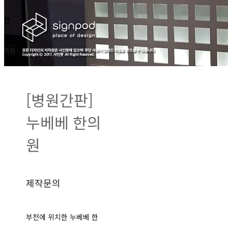
[병원간판]
누베베 한의
원
제작문의
부천에 위치한 누베베 한