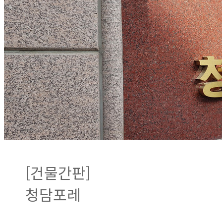
[건물간판]
청담포레