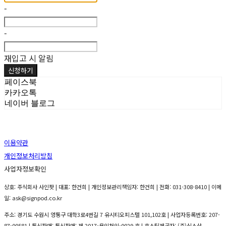
-
-
재입고 시 알림
신청하기
페이스북
카카오톡
네이버 블로그
이용약관
개인정보처리방침
사업자정보확인
상호: 주식회사 사인팟 | 대표: 한건희 | 개인정보관리책임자: 한건희 | 전화: 031-308-8410 | 이메
일: ask@signpod.co.kr
주소: 경기도 수원시 영통구 대학3로4번길 7 유시티오피스텔 101,102호 | 사업자등록번호:
207-
87-00581
| 통신판매:
통신판매: 제 2017-용인처인-0029 호
| 호스팅제공자: (주)식스샵