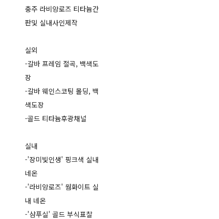
충주 라비앙로즈 티타늄간
판및 실내사인제작
실외
-갈바 프레임 절곡, 백색도
장
-갈바 웨인스코팅 몰딩, 백
색도장
-골드 티타늄후광채널
실내
-'장미빛인생' 핑크색 실내
네온
-'라비앙로즈' 웜화이트 실
내 네온
-'샴푸실' 골드 부식표찰