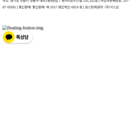
주소: 경기도 수원시 영통구 대학3로4번길 7 유시티오피스텔 101,102호 | 사업자등록번호:
207-
87-00581
| 통신판매:
통신판매: 제 2017-용인처인-0029 호
| 호스팅제공자: (주)식스샵