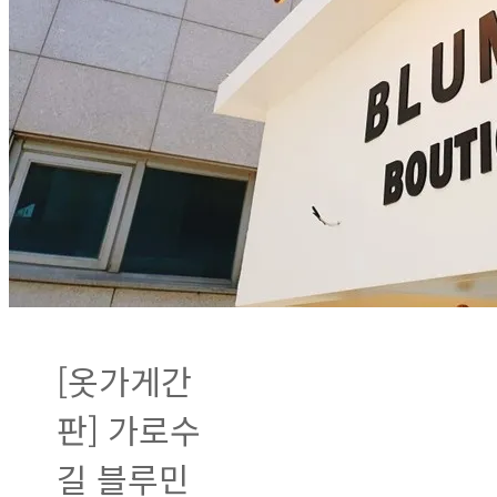
[옷가게간
판] 가로수
길 블루민