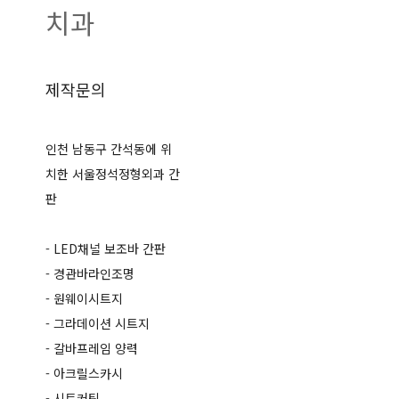
치과
제작문의
인천 남동구 간석동에 위
치한 서울정석정형외과 간
판
- LED채널 보조바 간판
- 경관바라인조명
- 원웨이시트지
- 그라데이션 시트지
- 갈바프레임 양력
- 아크릴스카시
- 시트커팅