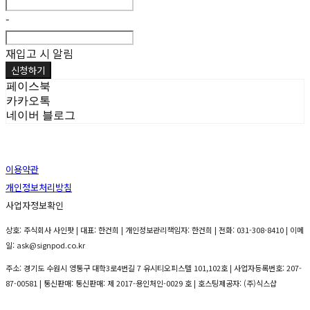
-
재입고 시 알림
신청하기
페이스북
카카오톡
네이버 블로그
이용약관
개인정보처리방침
사업자정보확인
상호: 주식회사 사인팟 | 대표: 한건희 | 개인정보관리책임자: 한건희 | 전화: 031-308-8410 | 이메
일: ask@signpod.co.kr
주소: 경기도 수원시 영통구 대학3로4번길 7 유시티오피스텔 101,102호 | 사업자등록번호:
207-
87-00581
| 통신판매:
통신판매: 제 2017-용인처인-0029 호
| 호스팅제공자: (주)식스샵