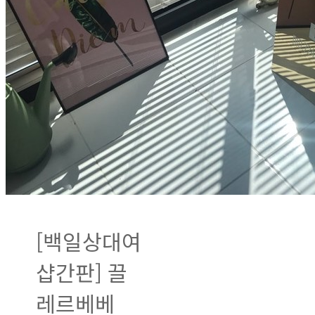
[백일상대여
샵간판] 끌
레르베베