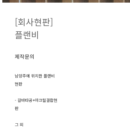
[회사현판]
플랜비
제작문의
남양주에 위치한 플랜비
현판
- 갈바타공+아크릴결합현
판
그 외