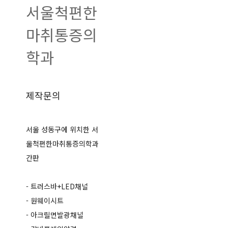
서울척편한
마취통증의
학과
제작문의
서울 성동구에 위치한 서
울척편한마취통증의학과
간판
- 트러스바+LED채널
- 원웨이시트
- 아크릴면발광채널