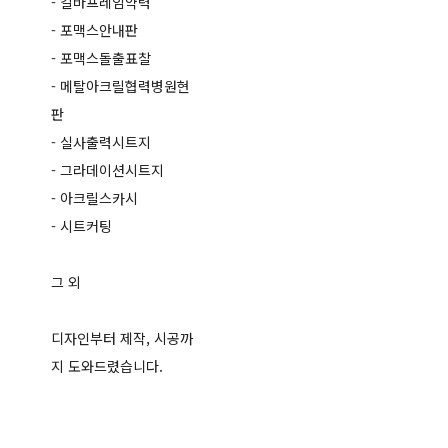
- 갈바프레임약력
- 포맥스안내판
- 포맥스돌출표찰
- 메탈아크릴협력병원현
판
- 실사출력시트지
- 그라데이션시트지
- 아크릴스카시
- 시트커팅
그 외
디자인부터 제작, 시공까
지 도와드렸습니다.