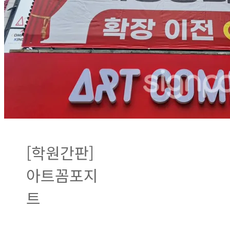
[학원간판]
아트꼼포지
트