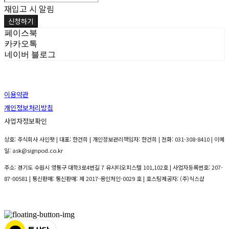
재입고 시 알림
신청하기
페이스북
카카오톡
네이버 블로그
이용약관
개인정보처리방침
사업자정보확인
상호: 주식회사 사인팟 | 대표: 한건희 | 개인정보관리책임자: 한건희 | 전화: 031-308-8410 | 이메
일: ask@signpod.co.kr
주소: 경기도 수원시 영통구 대학3로4번길 7 유시티오피스텔 101,102호 | 사업자등록번호:
207-
87-00581
| 통신판매:
통신판매: 제 2017-용인처인-0029 호
| 호스팅제공자: (주)식스샵