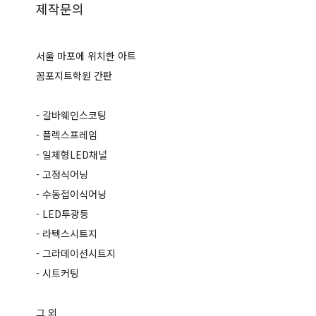
제작문의
서울 마포에 위치한 아트
꼼포지트학원 간판
- 갈바웨인스코팅
- 플렉스프레임
- 일체형LED채널
- 고정식어닝
- 수동접이식어닝
- LED투광등
- 라텍스시트지
- 그라데이션시트지
- 시트커팅
그 외