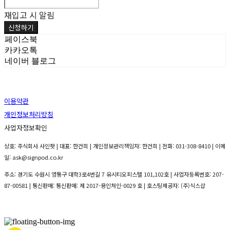
재입고 시 알림
신청하기
페이스북
카카오톡
네이버 블로그
이용약관
개인정보처리방침
사업자정보확인
상호: 주식회사 사인팟 | 대표: 한건희 | 개인정보관리책임자: 한건희 | 전화: 031-308-8410 | 이메
일: ask@signpod.co.kr
주소: 경기도 수원시 영통구 대학3로4번길 7 유시티오피스텔 101,102호 | 사업자등록번호:
207-
87-00581
| 통신판매:
통신판매: 제 2017-용인처인-0029 호
| 호스팅제공자: (주)식스샵