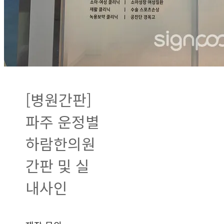
[병원간판]
파주 운정별
하람한의원
간판 및 실
내사인