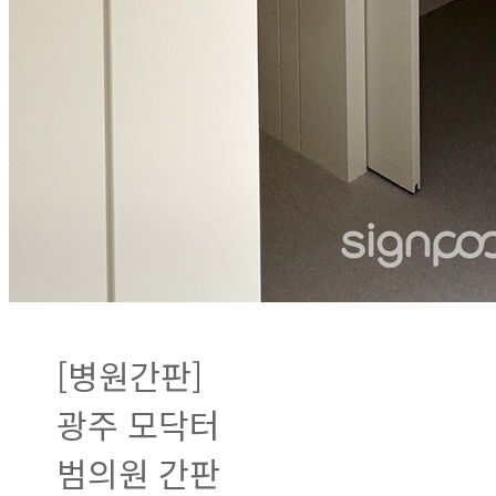
[병원간판]
광주 모닥터
범의원 간판